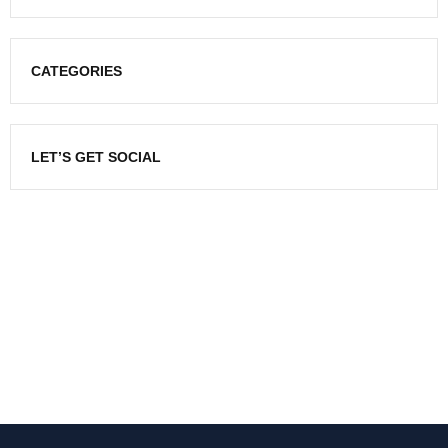
CATEGORIES
LET’S GET SOCIAL
NEWSLETTER
Enter your email to receive our newsletter.