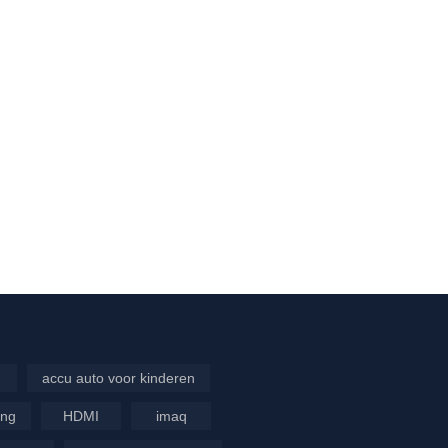
accu auto voor kinderen
ing
HDMI
imaq