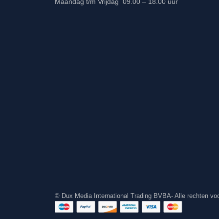
Maandag t/m Vrijdag 09.00 – 18.00 uur
© Dux Media International Trading BVBA- Alle rechten v