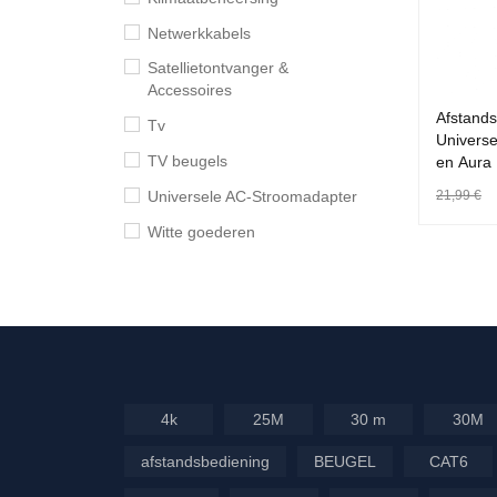
Netwerkkabels
Satellietontvanger &
Accessoires
Afstand
Tv
Univers
TV beugels
en Aura
21,99
€
Universele AC-Stroomadapter
TOEVOEG
Witte goederen
KE
PRICE
FILTER
4k
25M
30 m
30M
afstandsbediening
BEUGEL
CAT6