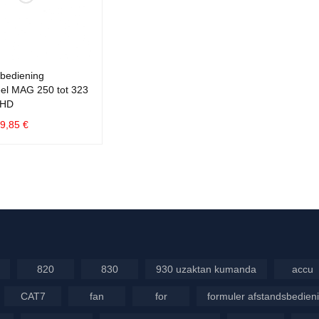
sbediening
eel MAG 250 tot 323
 HD
9,85
€
EN AAN WIN
QUICK
LWAGEN
VIEW
820
830
930 uzaktan kumanda
accu
CAT7
fan
for
formuler afstandsbedien