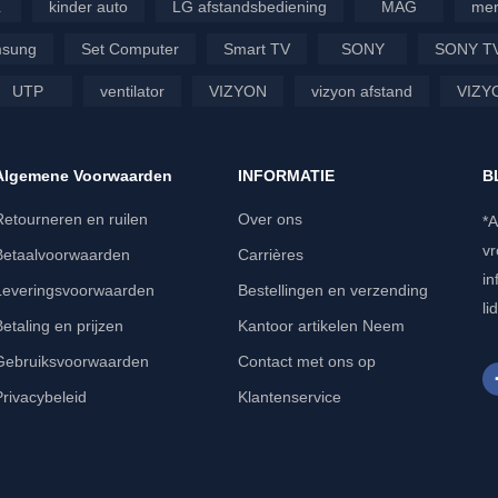
L
kinder auto
LG afstandsbediening
MAG
mer
sung
Set Computer
Smart TV
SONY
SONY T
UTP
ventilator
VIZYON
vizyon afstand
VIZY
Algemene Voorwaarden
INFORMATIE
B
Retourneren en ruilen
Over ons
*A
vr
Betaalvoorwaarden
Carrières
in
Leveringsvoorwaarden
Bestellingen en verzending
li
Betaling en prijzen
Kantoor artikelen Neem
Gebruiksvoorwaarden
Contact met ons op
Privacybeleid
Klantenservice