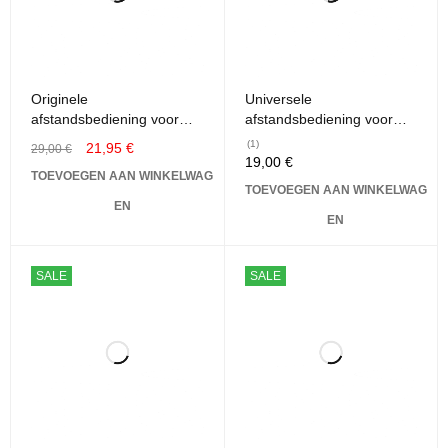
Originele
Universele
afstandsbediening voor
afstandsbediening voor
Imaq - Vizyon 820/830/930
alle LG Smart TV/Netflix/
(1)
21,95
€
29,00
€
Amazon/ Disney /Smart
19,00
€
TOEVOEGEN AAN WINKELWAG
Home Apps/ Remote
TOEVOEGEN AAN WINKELWAG
Control + 4 batterijen
EN
EN
SALE
SALE