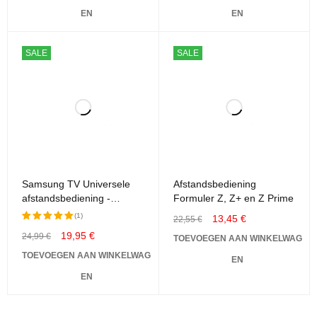
LED / SMART televisie's [
EN
EN
TV ] + 4 batterijen
SALE
SALE
Samsung TV Universele
Afstandsbediening
afstandsbediening -
Formuler Z, Z+ en Z Prime
Geschikt voor alle
(1)
13,45
€
22,55
€
Samsung televisies
19,95
€
24,99
€
Beoordeeld
TOEVOEGEN AAN WINKELWAG
Afstandsbediening LCD /
met
5.00
LED / SMART televisie's [
TOEVOEGEN AAN WINKELWAG
van 5
EN
TV ]
EN