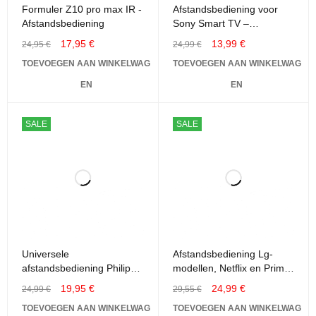
Formuler Z10 pro max IR -
Afstandsbediening voor
Afstandsbediening
Sony Smart TV –
Universeel
17,95
€
13,99
€
24,95
€
24,99
€
TOEVOEGEN AAN WINKELWAG
TOEVOEGEN AAN WINKELWAG
EN
EN
SALE
SALE
Universele
Afstandsbediening Lg-
afstandsbediening Philips
modellen, Netflix en Prime
TV - Geschikt voor alle
Video Sneltoetsen Am-
19,95
€
24,99
€
24,99
€
29,55
€
Philips televisies
mr20ga Akb75855501
TOEVOEGEN AAN WINKELWAG
TOEVOEGEN AAN WINKELWAG
Afstandsbediening LCD /
voor Lg TVS Voice