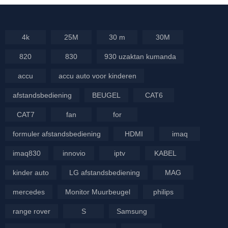
4k
25M
30 m
30M
820
830
930 uzaktan kumanda
accu
accu auto voor kinderen
afstandsbediening
BEUGEL
CAT6
CAT7
fan
for
formuler afstandsbediening
HDMI
imaq
imaq830
innovio
iptv
KABEL
kinder auto
LG afstandsbediening
MAG
mercedes
Monitor Muurbeugel
philips
range rover
S
Samsung