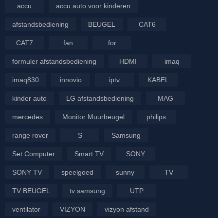
accu
accu auto voor kinderen
afstandsbediening
BEUGEL
CAT6
CAT7
fan
for
formuler afstandsbediening
HDMI
imaq
imaq830
innovio
iptv
KABEL
kinder auto
LG afstandsbediening
MAG
mercedes
Monitor Muurbeugel
philips
range rover
S
Samsung
Set Computer
Smart TV
SONY
SONY TV
speelgoed
sunny
TV
TV BEUGEL
tv samsung
UTP
ventilator
VIZYON
vizyon afstand