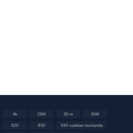
4k
25M
30 m
30M
820
830
930 uzaktan kumanda