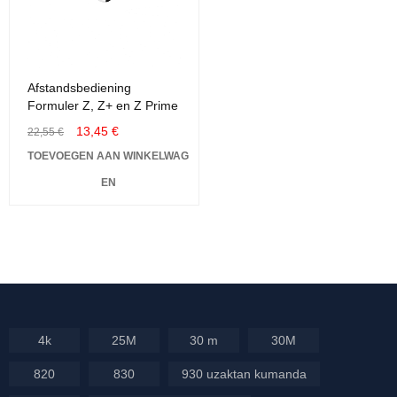
Afstandsbediening
Formuler Z, Z+ en Z Prime
13,45
€
22,55
€
TOEVOEGEN AAN WINKELWAG
EN
4k
25M
30 m
30M
820
830
930 uzaktan kumanda