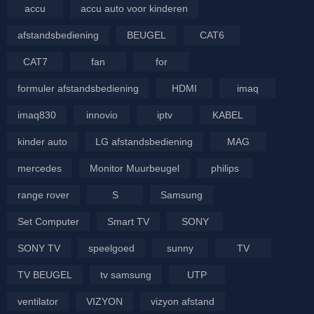
accu
accu auto voor kinderen
afstandsbediening
BEUGEL
CAT6
CAT7
fan
for
formuler afstandsbediening
HDMI
imaq
imaq830
innovio
iptv
KABEL
kinder auto
LG afstandsbediening
MAG
mercedes
Monitor Muurbeugel
philips
range rover
S
Samsung
Set Computer
Smart TV
SONY
SONY TV
speelgoed
sunny
TV
TV BEUGEL
tv samsung
UTP
ventilator
VIZYON
vizyon afstand