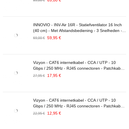
69,00
€
89,00
€
Zwart
INNOVIO - INV-Air 16R - Statiefventilator 16 Inch
(40 cm) - Met Afstandsbediening - 3 Snelheden -
Oscillatiefunctie - Verstelbare Hoogte - 50W -
59,95
€
69,00
€
Zwart
Vizyon - CAT6 internetkabel - CCA / UTP - 10
Gbps / 250 MHz - RJ45 connectoren - Patchkabel /
Netwerkkabel - 15 Meter - Grijs
17,95
€
27,95
€
Vizyon - CAT6 internetkabel - CCA / UTP - 10
Gbps / 250 MHz - RJ45 connectoren - Patchkabel /
Netwerkkabel - 10 Meter - Grijs
12,95
€
22,95
€