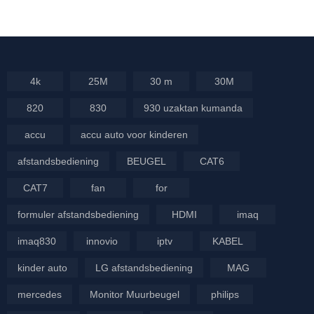
4k
25M
30 m
30M
820
830
930 uzaktan kumanda
accu
accu auto voor kinderen
afstandsbediening
BEUGEL
CAT6
CAT7
fan
for
formuler afstandsbediening
HDMI
imaq
imaq830
innovio
iptv
KABEL
kinder auto
LG afstandsbediening
MAG
mercedes
Monitor Muurbeugel
philips