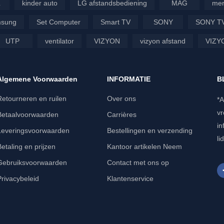
L
kinder auto
LG afstandsbediening
MAG
mer
sung
Set Computer
Smart TV
SONY
SONY T
UTP
ventilator
VIZYON
vizyon afstand
VIZY
Algemene Voorwaarden
INFORMATIE
B
Retourneren en ruilen
Over ons
*A
vr
Betaalvoorwaarden
Carrières
in
Leveringsvoorwaarden
Bestellingen en verzending
li
Betaling en prijzen
Kantoor artikelen Neem
Gebruiksvoorwaarden
Contact met ons op
Privacybeleid
Klantenservice