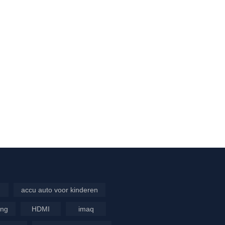
accu auto voor kinderen
ing
HDMI
imaq