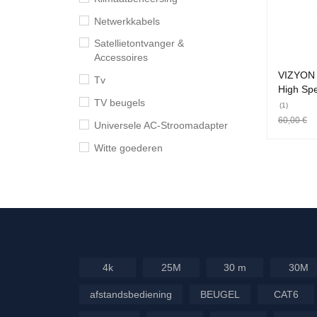
Netwerkkabels
Satellietontvanger &
Accessoires
VIZYON 
Tv
High Sp
TV beugels
(1)
60,00
€
Universele AC-Stroomadapter
TOEVOEG
Witte goederen
KE
PRICE
FILTER
4k
25M
30 m
30M
afstandsbediening
BEUGEL
CAT6