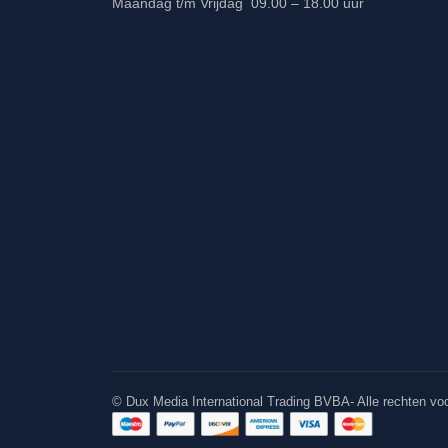
Maandag t/m Vrijdag 09.00 – 18.00 uur
© Dux Media International Trading BVBA- Alle rechten v