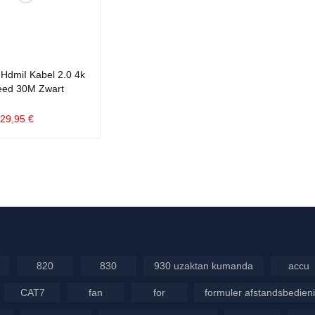
HdmiI Kabel 2.0 4k
eed 30M Zwart
29,95
€
EN AAN WIN
QUICK
LWAGEN
VIEW
820
830
930 uzaktan kumanda
accu
CAT7
fan
for
formuler afstandsbedien