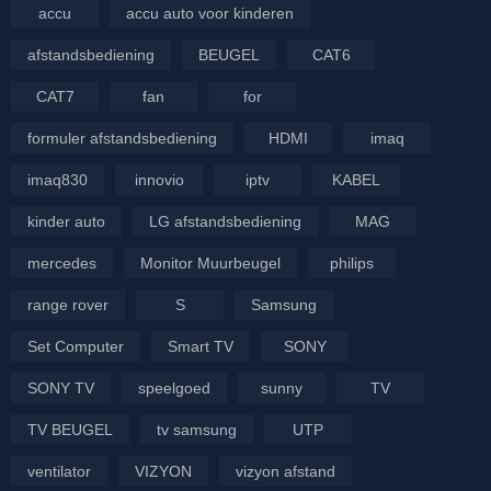
accu
accu auto voor kinderen
afstandsbediening
BEUGEL
CAT6
CAT7
fan
for
formuler afstandsbediening
HDMI
imaq
imaq830
innovio
iptv
KABEL
kinder auto
LG afstandsbediening
MAG
mercedes
Monitor Muurbeugel
philips
range rover
S
Samsung
Set Computer
Smart TV
SONY
SONY TV
speelgoed
sunny
TV
TV BEUGEL
tv samsung
UTP
ventilator
VIZYON
vizyon afstand