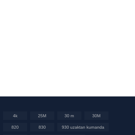
4k
25M
30 m
30M
820
830
930 uzaktan kumanda