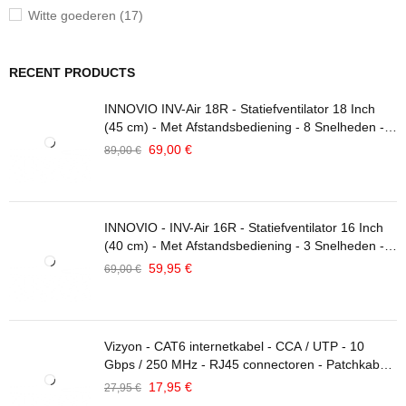
Witte goederen (17)
RECENT PRODUCTS
INNOVIO INV-Air 18R - Statiefventilator 18 Inch
(45 cm) - Met Afstandsbediening - 8 Snelheden -
Oscillatiefunctie - Verstelbare Hoogte - 70W -
69,00
€
89,00
€
Zwart
INNOVIO - INV-Air 16R - Statiefventilator 16 Inch
(40 cm) - Met Afstandsbediening - 3 Snelheden -
Oscillatiefunctie - Verstelbare Hoogte - 50W -
59,95
€
69,00
€
Zwart
Vizyon - CAT6 internetkabel - CCA / UTP - 10
Gbps / 250 MHz - RJ45 connectoren - Patchkabel /
Netwerkkabel - 15 Meter - Grijs
17,95
€
27,95
€