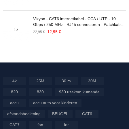
Vizyon - CAT6 internetkabel - CCA / UTP - 10
Gbps / 250 MHz - RJ45 connectoren - Patchkabel /
Netwerkkabel - 10 Meter - Grijs
12,95
€
22,95
€
4k
25M
30 m
30M
820
830
930 uzaktan kumanda
accu
accu auto voor kinderen
afstandsbediening
BEUGEL
CAT6
CAT7
fan
for