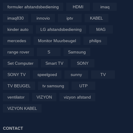
formuler afstandsbediening
HDMI
imaq
imaq830
innovio
iptv
KABEL
kinder auto
LG afstandsbediening
MAG
mercedes
Monitor Muurbeugel
philips
range rover
S
Samsung
Set Computer
Smart TV
SONY
SONY TV
speelgoed
sunny
TV
TV BEUGEL
tv samsung
UTP
ventilator
VIZYON
vizyon afstand
VIZYON KABEL
CONTACT