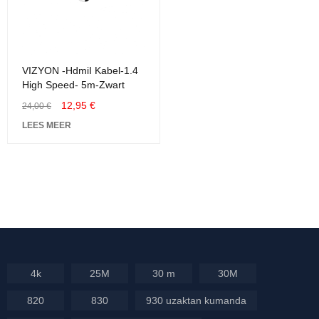
VIZYON -HdmiI Kabel-1.4
High Speed- 5m-Zwart
12,95
€
24,00
€
LEES MEER
4k
25M
30 m
30M
820
830
930 uzaktan kumanda