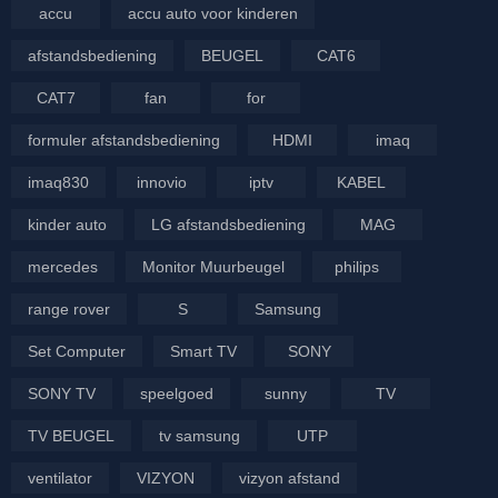
accu
accu auto voor kinderen
afstandsbediening
BEUGEL
CAT6
CAT7
fan
for
formuler afstandsbediening
HDMI
imaq
imaq830
innovio
iptv
KABEL
kinder auto
LG afstandsbediening
MAG
mercedes
Monitor Muurbeugel
philips
range rover
S
Samsung
Set Computer
Smart TV
SONY
SONY TV
speelgoed
sunny
TV
TV BEUGEL
tv samsung
UTP
ventilator
VIZYON
vizyon afstand