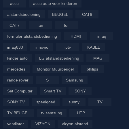
accu
accu auto voor kinderen
afstandsbediening
BEUGEL
CAT6
CAT7
fan
for
formuler afstandsbediening
HDMI
imaq
imaq830
innovio
iptv
KABEL
kinder auto
LG afstandsbediening
MAG
mercedes
Monitor Muurbeugel
philips
range rover
S
Samsung
Set Computer
Smart TV
SONY
SONY TV
speelgoed
sunny
TV
TV BEUGEL
tv samsung
UTP
ventilator
VIZYON
vizyon afstand