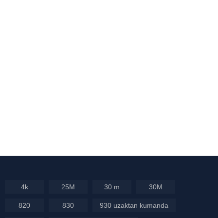
4k
25M
30 m
30M
820
830
930 uzaktan kumanda