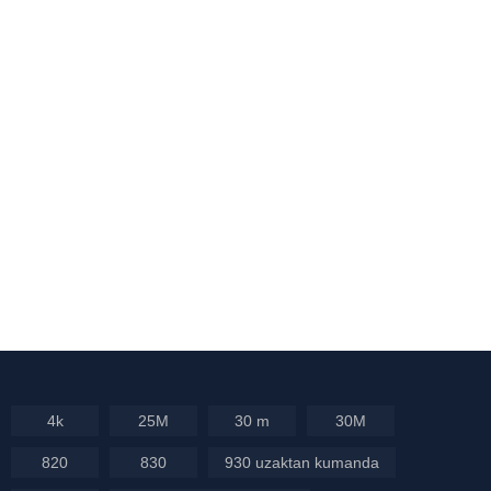
4k
25M
30 m
30M
820
830
930 uzaktan kumanda