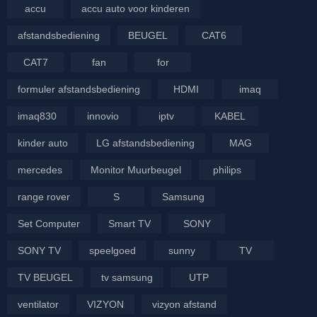
accu
accu auto voor kinderen
afstandsbediening
BEUGEL
CAT6
CAT7
fan
for
formuler afstandsbediening
HDMI
imaq
imaq830
innovio
iptv
KABEL
kinder auto
LG afstandsbediening
MAG
mercedes
Monitor Muurbeugel
philips
range rover
S
Samsung
Set Computer
Smart TV
SONY
SONY TV
speelgoed
sunny
TV
TV BEUGEL
tv samsung
UTP
ventilator
VIZYON
vizyon afstand