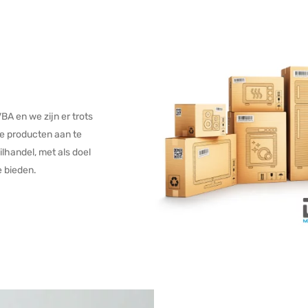
VBA en we zijn er trots
e producten aan te
ilhandel, met als doel
e bieden.