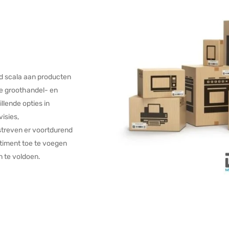
ed scala aan producten
ze groothandel- en
llende opties in
isies,
streven er voortdurend
timent toe te voegen
 te voldoen.